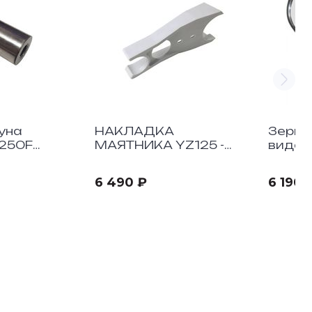
уна
НАКЛАДКА
Зерка
250F
МАЯТНИКА YZ125 -
вида 
250
6 490 ₽
6 190 