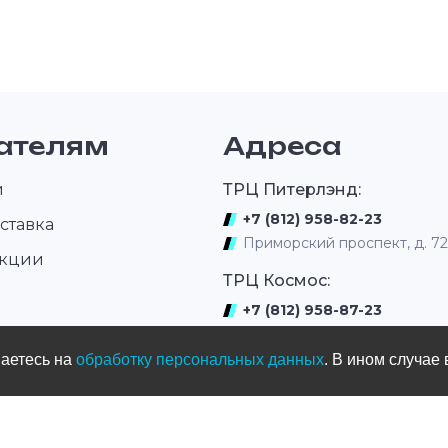
ателям
Адреса
и
ТРЦ Питерлэнд:
+7 (812) 958-82-23
ставка
Приморский проспект, д. 7
акции
ТРЦ Космос:
+7 (812) 958-87-23
ром
ул. Типанова 27/39
шаетесь на
обработку персональных данных
. В ином случае 
ул. Нахимова
(выдача интернет заказов)
+7 (812) 331-01-17
ул.Нахимова д. 11