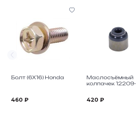
Болт (6X16) Honda
Маслосъёмный
колпачек 12209
D01 (1шт.)
460 ₽
420 ₽