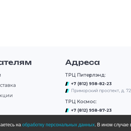
ателям
Адреса
и
ТРЦ Питерлэнд:
+7 (812) 958-82-23
ставка
Приморский проспект, д. 7
акции
ТРЦ Космос:
+7 (812) 958-87-23
ром
ул. Типанова 27/39
шаетесь на
обработку персональных данных
. В ином случае 
ул. Нахимова