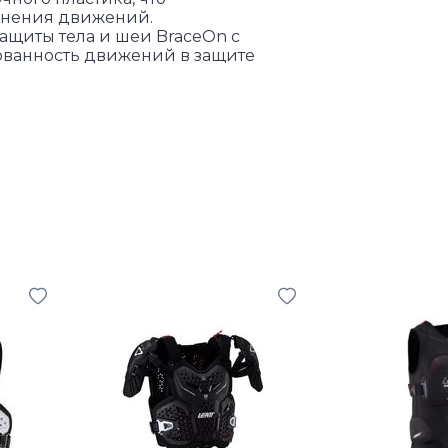
снения движений.
щиты тела и шеи BraceOn с
ванность движений в защите