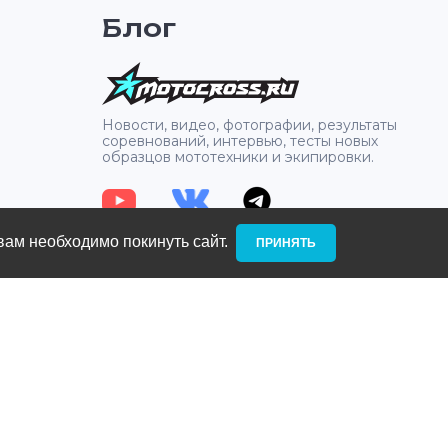
появление
Полная з
Блог
влагу.
и эндуро
удный ремень
панель с
ет защиту.
по Уровню
плечах и 
сертифиц
2
Новости, видео, фотографии, результаты
соревнований, интервью, тесты новых
образцов мототехники и экипировки.
вам необходимо покинуть сайт. ­
ПРИНЯТЬ
: