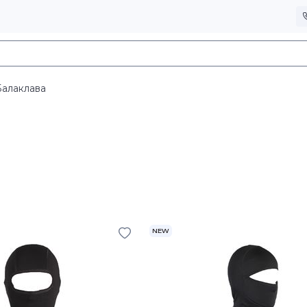
Балаклава
NEW